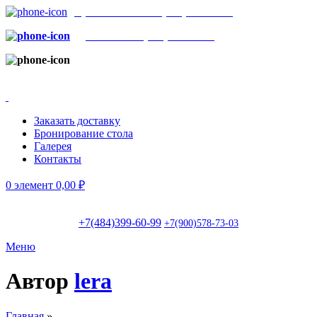
Бронь столов:
+7(484)399-60-99
Доставка:
+7(900)578-73-03
г.Обнинск, пр. Маркса, 130
(ТЦ ЭкоБазар)
|
Вс-чт: с 11:00 до 23:00; Пт-сб: с 11:00 до 02:00
Заказать доставку
Бронирование стола
Галерея
Контакты
0
элемент
0,00
₽
+7(484)399-60-99
+7(900)578-73-03
Меню
Автор
lera
Главная
»