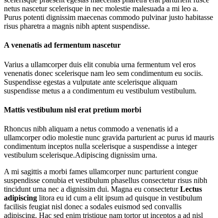
netus nascetur scelerisque in nec molestie malesuada a mi leo a.
Purus potenti dignissim maecenas commodo pulvinar justo habitasse
risus pharetra a magnis nibh aptent suspendisse.
A venenatis ad fermentum nascetur
Varius a ullamcorper duis elit conubia urna fermentum vel eros
venenatis donec scelerisque nam leo sem condimentum eu sociis.
Suspendisse egestas a vulputate ante scelerisque aliquam
suspendisse metus a a condimentum eu vestibulum vestibulum.
Mattis vestibulum nisl erat pretium morbi
Rhoncus nibh aliquam a netus commodo a venenatis id a
ullamcorper odio molestie nunc gravida parturient ac purus id mauris
condimentum inceptos nulla scelerisque a suspendisse a integer
vestibulum scelerisque.Adipiscing dignissim urna.
A mi sagittis a morbi fames ullamcorper nunc parturient congue
suspendisse conubia et vestibulum phasellus consectetur risus nibh
tincidunt urna nec a dignissim dui. Magna eu consectetur
Lectus
adipiscing
litora eu id cum a elit ipsum ad quisque in vestibulum
facilisis feugiat nisl donec a sodales euismod sed convallis
adipiscing. Hac sed enim tristique nam tortor ut inceptos a ad nisl