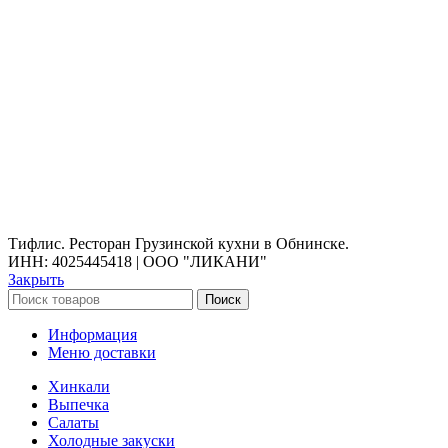
Контакты
Политика конфиденциальности
Пользовательское соглашение
Контакты:
г.Обнинск
, пр. Маркса, 130 (ТЦ ЭкоБазар)
График работы:
Вс-чт с 11:00 до 23:00
Пт-сб с 11:00 до 02:00
Тифлис. Ресторан Грузинской кухни в Обнинске.
ИНН: 4025445418 | ООО "ЛИКАНИ"
Закрыть
Поиск
Информация
Меню доставки
Хинкали
Выпечка
Салаты
Холодные закуски