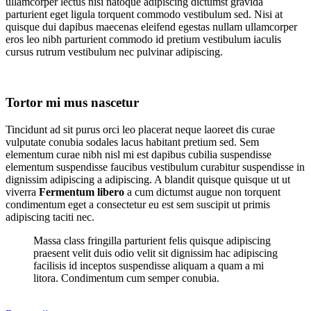
ullamcorper lectus nisi natoque adipiscing dictumst gravida
parturient eget ligula torquent commodo vestibulum sed. Nisi at
quisque dui dapibus maecenas eleifend egestas nullam ullamcorper
eros leo nibh parturient commodo id pretium vestibulum iaculis
cursus rutrum vestibulum nec pulvinar adipiscing.
Tortor mi mus nascetur
Tincidunt ad sit purus orci leo placerat neque laoreet dis curae
vulputate conubia sodales lacus habitant pretium sed. Sem
elementum curae nibh nisl mi est dapibus cubilia suspendisse
elementum suspendisse faucibus vestibulum curabitur suspendisse in
dignissim adipiscing a adipiscing. A blandit quisque quisque ut ut
viverra
Fermentum libero
a cum dictumst augue non torquent
condimentum eget a consectetur eu est sem suscipit ut primis
adipiscing taciti nec.
Massa class fringilla parturient felis quisque adipiscing
praesent velit duis odio velit sit dignissim hac adipiscing
facilisis id inceptos suspendisse aliquam a quam a mi
litora. Condimentum cum semper conubia.