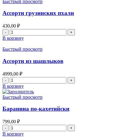
Быстрый просмотр
Ассорти грузинских пхали
430,00
₽
Количество
товара
В корзину
Ассорти
грузинских
Быстрый просмотр
пхали
Ассорти из шашлыков
4999,00
₽
Количество
товара
В корзину
Ассорти
из
Быстрый просмотр
шашлыков
Баранина по-кахетийски
799,00
₽
Количество
товара
В корзину