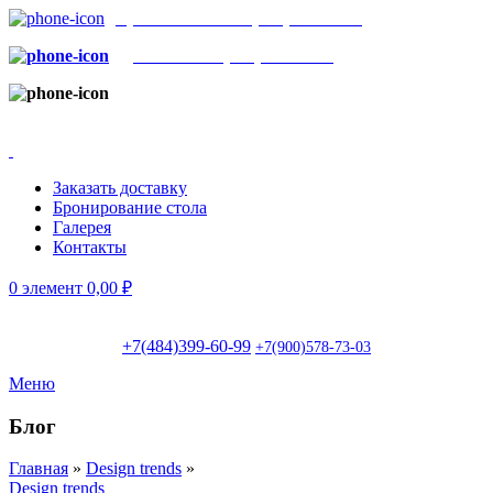
Бронь столов:
+7(484)399-60-99
Доставка:
+7(900)578-73-03
г.Обнинск, пр. Маркса, 130
(ТЦ ЭкоБазар)
|
Вс-чт: с 11:00 до 23:00; Пт-сб: с 11:00 до 02:00
Заказать доставку
Бронирование стола
Галерея
Контакты
0
элемент
0,00
₽
+7(484)399-60-99
+7(900)578-73-03
Меню
Блог
Главная
»
Design trends
»
Design trends