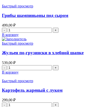
Баранина
по-
Быстрый просмотр
кахетийски
Грибы шампиньоны под сыром
499,00
₽
Количество
товара
В корзину
Грибы
шампиньоны
Быстрый просмотр
под
сыром
Жульен по-грузински в хлебной шапке
539,00
₽
Количество
товара
В корзину
Жульен
по-
Быстрый просмотр
грузински
в
Картофель жареный с луком
хлебной
шапке
299,00
₽
Количество