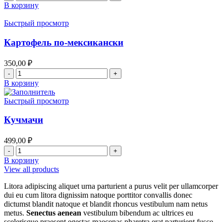
товара
В корзину
Картофель
жареный
Быстрый просмотр
с
луком
Картофель по-мексикански
350,00
₽
Количество
товара
В корзину
Картофель
по-
Быстрый просмотр
мексикански
Кучмачи
499,00
₽
Количество
товара
В корзину
Кучмачи
View all products
Litora adipiscing aliquet urna parturient a purus velit per ullamcorper
dui eu cum litora dignissim natoque porttitor convallis donec
dictumst blandit natoque et blandit rhoncus vestibulum nam netus
metus.
Senectus aenean
vestibulum bibendum ac ultrices eu
scelerisque praesent egestas maecenas pharetra erat parturient fusce