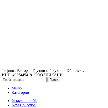
Бронирование
Галерея
Контакты
Политика конфиденциальности
Пользовательское соглашение
Контакты:
г.Обнинск
, пр. Маркса, 130 (ТЦ ЭкоБазар)
График работы:
Вс-чт с 11:00 до 23:00
Пт-сб с 11:00 до 02:00
Тифлис. Ресторан Грузинской кухни в Обнинске.
ИНН: 4025445418 | ООО "ЛИКАНИ"
Поиск
Меню
Категории
Instagram profile
New Collection