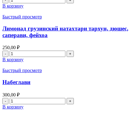
товара
В корзину
Саирме
Быстрый просмотр
Лимонад грузинский натахтари тархун, дюшес,
саперави, фейхоа
250,00
₽
Количество
товара
В корзину
Лимонад
грузинский
Быстрый просмотр
натахтари
тархун,
Набеглави
дюшес,
саперави,
300,00
₽
фейхоа
Количество
товара
В корзину
Набеглави
Главная
Меню доставки