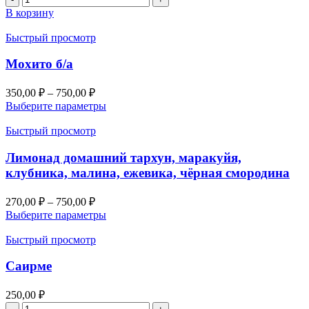
товара
В корзину
Пина
Колада
Быстрый просмотр
б/
а
Мохито б/а
350,00
₽
–
750,00
₽
Выберите параметры
Быстрый просмотр
Лимонад домашний тархун, маракуйя,
клубника, малина, ежевика, чёрная смородина
270,00
₽
–
750,00
₽
Выберите параметры
Быстрый просмотр
Саирме
250,00
₽
Количество