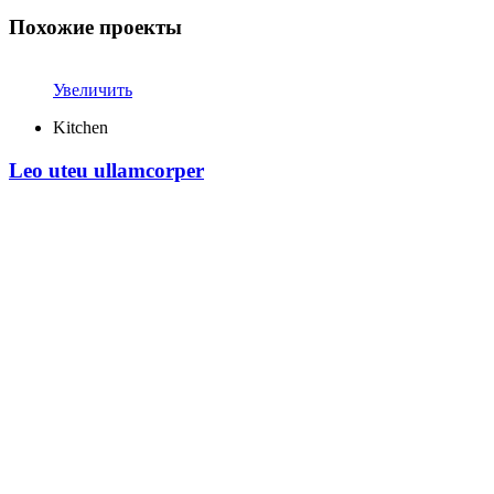
Похожие проекты
Увеличить
Kitchen
Leo uteu ullamcorper
Главная
Меню доставки
Бронирование
Галерея
Контакты
Политика конфиденциальности
Пользовательское соглашение
Контакты: