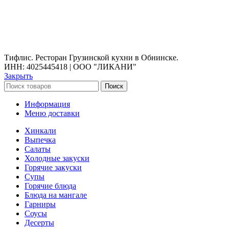
г.Обнинск
, пр. Маркса, 130 (ТЦ ЭкоБазар)
График работы:
Вс-чт с 11:00 до 23:00
Пт-сб с 11:00 до 02:00
Тифлис. Ресторан Грузинской кухни в Обнинске.
ИНН: 4025445418 | ООО "ЛИКАНИ"
Закрыть
Поиск
Информация
Меню доставки
Хинкали
Выпечка
Салаты
Холодные закуски
Горячие закуски
Супы
Горячие блюда
Блюда на мангале
Гарниры
Соусы
Десерты