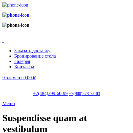
Бронь столов:
+7(484)399-60-99
Доставка:
+7(900)578-73-03
г.Обнинск, пр. Маркса, 130
(ТЦ ЭкоБазар)
|
Вс-чт: с 11:00 до 23:00; Пт-сб: с 11:00 до 02:00
Заказать доставку
Бронирование стола
Галерея
Контакты
0
элемент
0,00
₽
+7(484)399-60-99
+7(900)578-73-03
Меню
Suspendisse quam at
vestibulum